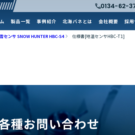
0134-62-3
ム
製品一覧
事例紹介
北海バネとは
会社概要
採用
ンサ SNOW HUNTER HBC-S4
仕様書[地温センサHBC-T1]
各種お問い合わせ