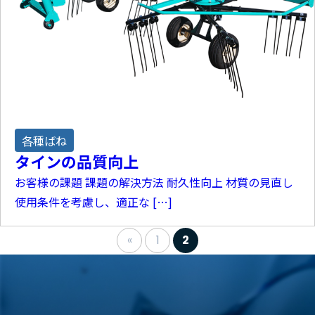
各種ばね
タインの品質向上
お客様の課題 課題の解決方法 耐久性向上 材質の見直し
使用条件を考慮し、適正な […]
«
1
2