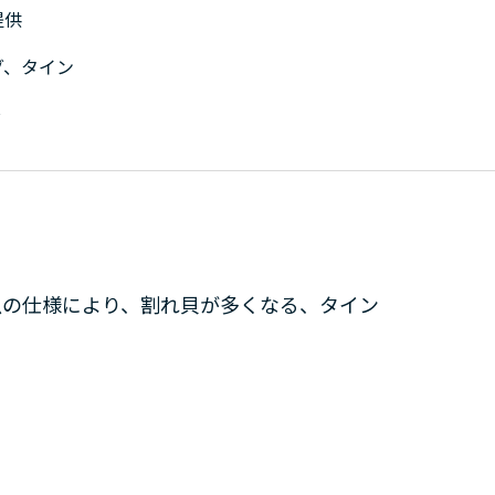
提供
グ、タイン
～
の切断などが発生。
貝が多くなる、タイン